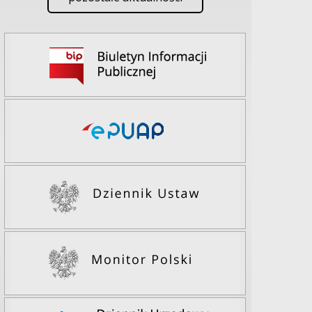
 wizyt i załatwianie spraw z wyprzedzeniem. Za utrudnienia prz