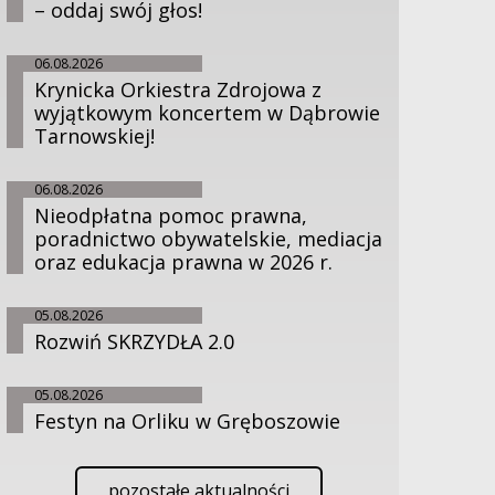
– oddaj swój głos!
06.08.2026
Krynicka Orkiestra Zdrojowa z
wyjątkowym koncertem w Dąbrowie
Tarnowskiej!
06.08.2026
Nieodpłatna pomoc prawna,
poradnictwo obywatelskie, mediacja
oraz edukacja prawna w 2026 r.
05.08.2026
Rozwiń SKRZYDŁA 2.0
05.08.2026
Festyn na Orliku w Gręboszowie
pozostałe aktualności