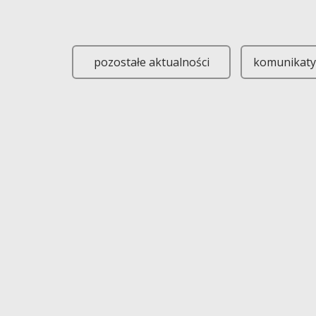
Informujemy, że 2 maja 2025 roku (piątek) Urzą
pozostałe aktualności
komunikaty 