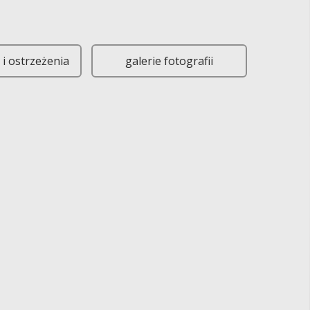
d Gminy w Gręboszowie będzie nieczynny. Prosimy o zaplanowanie
i ostrzeżenia
galerie fotografii