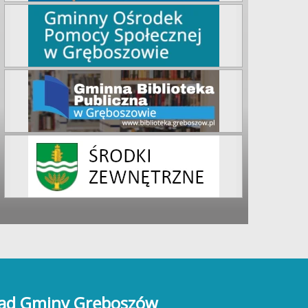
ąd Gminy Gręboszów