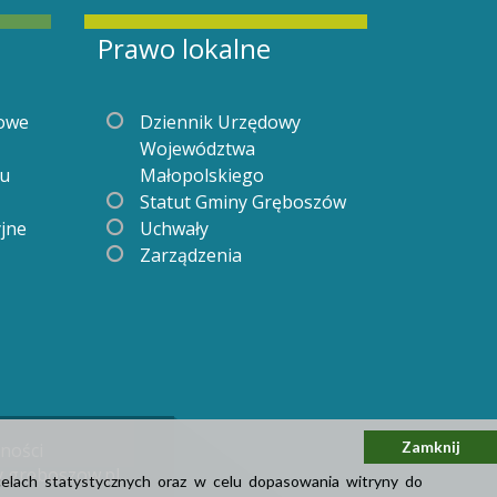
Prawo lokalne
gowe
Dziennik Urzędowy
Województwa
iu
Małopolskiego
Statut Gminy Gręboszów
yjne
Uchwały
Zarządzenia
Zamknij
tności
y greboszow.pl
celach statystycznych oraz w celu dopasowania witryny do