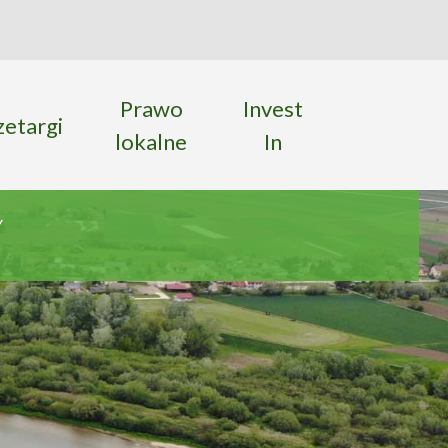
ka
 strony
Prawo
Invest
zetargi
lokalne
In
w