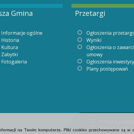
sza Gmina
Przetargi
Informacje ogólne
Ogłoszenia przetar
Historia
Wyniki
Kultura
Ogłoszenia o zawarc
Zabytki
umowy
Fotogaleria
Ogłoszenia inwestyc
Plany postępowań
Polityka prywa
Redakcja stron
informacji na Twoim komputerze. Pliki cookies przechowywane są w 