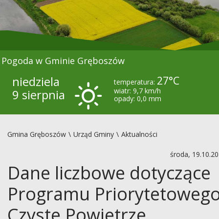
Pogoda w Gminie Gręboszów
niedziela
27°C
temperatura:
wiatr: 9,7 km/h
9 sierpnia
opady: 0,0 mm
Gmina Gręboszów
Urząd Gminy
Aktualności
środa, 19.10.2
Dane liczbowe dotyczące
Programu Priorytetoweg
Czyste Powietrze