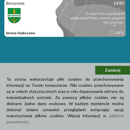
Zamknij
Ta strona wykorzystuje pliki cookies do przechowywania
informacji na Twoim komputerze. Pliki cookies przechowywane
są w celach statystycznych oraz w celu dopasowania witryny do
indywidualnych potrzeb. Za pomocą plików cookies nie są
Polityka prywatności
zbierane żadne dane osobowe. W każdym momencie można
Redakcja strony greboszow.pl
dokonać zmiany ustawień przeglądarki wyłączając opcję
wykorzystania plików cookies. Więcej informacji w
polityce
Projekt strony: i-t.pl
prywatności
.