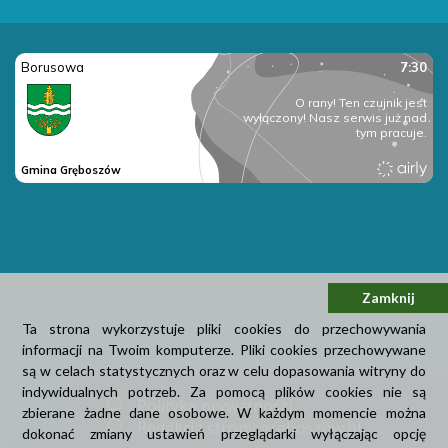
Zamknij
Ta strona wykorzystuje pliki cookies do przechowywania
informacji na Twoim komputerze. Pliki cookies przechowywane
są w celach statystycznych oraz w celu dopasowania witryny do
indywidualnych potrzeb. Za pomocą plików cookies nie są
Polityka prywatności
zbierane żadne dane osobowe. W każdym momencie można
Redakcja strony greboszow.pl
dokonać zmiany ustawień przeglądarki wyłączając opcję