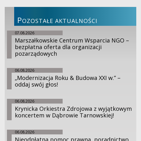
P
OZOSTAŁE AKTUALNOŚCI
07.08.2026
Marszałkowskie Centrum Wsparcia NGO –
bezpłatna oferta dla organizacji
pozarządowych
06.08.2026
„Modernizacja Roku & Budowa XXI w.” –
oddaj swój głos!
06.08.2026
Krynicka Orkiestra Zdrojowa z wyjątkowym
koncertem w Dąbrowie Tarnowskiej!
06.08.2026
Nieodpłatna pomoc prawna, poradnictwo