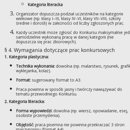
Kategoria literacka
Organizator dopuszcza podział uczestników na kategorie
wiekowe (np. klasy I–III, klasy IV–VI, klasy VII–VIII, szkoły
średnie i dorośli) w zależności od liczby zgłoszonych prac.
Każdy uczestnik może zgłosić do Konkursu maksymalnie je
samodzielnie wykonaną pracę w danej kategorii (nie
dopuszcza się prac zbiorowych).
§ 4. Wymagania dotyczące prac konkursowych
1. Kategoria plastyczna:
Technika wykonania:
dowolna (np. malarstwo, rysunek, grafi
wyklejanka, kolaż).
Format:
sugerowany format to A3.
Praca powinna w sposób jasny i twórczy nawiązywać do
tematu przewodniego Konkursu.
2. Kategoria literacka:
Forma wypowiedzi:
dowolna (np. wiersz, opowiadanie, esej,
osobiste przemyślenia).
Objętość:
praca pisemna nie powinna przekraczać 3 stron
maszynopisu (format A4).