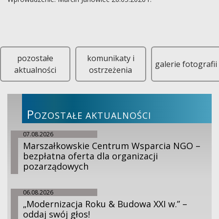
Krzysztof Gil – Wójt Gminy Gręboszów, Sebastian Kądzielawa – Rad
pozostałe
komunikaty i
galerie fotografii
aktualności
ostrzeżenia
P
OZOSTAŁE AKTUALNOŚCI
07.08.2026
Marszałkowskie Centrum Wsparcia NGO –
bezpłatna oferta dla organizacji
pozarządowych
06.08.2026
„Modernizacja Roku & Budowa XXI w.” –
oddaj swój głos!