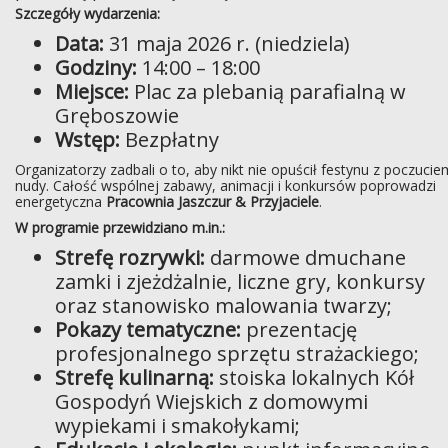
Szczegóły wydarzenia:
Data:
31 maja 2026 r. (niedziela)
Godziny:
14:00 – 18:00
Miejsce:
Plac za plebanią parafialną w
Gręboszowie
Wstęp:
Bezpłatny
Organizatorzy zadbali o to, aby nikt nie opuścił festynu z poczucie
nudy. Całość wspólnej zabawy, animacji i konkursów poprowadzi
energetyczna
Pracownia Jaszczur & Przyjaciele
.
W programie przewidziano m.in.:
Strefę rozrywki:
darmowe dmuchane
zamki i zjeżdżalnie, liczne gry, konkursy
oraz stanowisko malowania twarzy;
Pokazy tematyczne:
prezentację
profesjonalnego sprzętu strażackiego;
Strefę kulinarną:
stoiska lokalnych Kół
Gospodyń Wiejskich z domowymi
wypiekami i smakołykami;