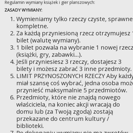
Regulamin wymiany książek i gier planszowych:
ZASADY WYMIANY:
Wymieniamy tylko rzeczy czyste, sprawne 
kompletne.
Za każdą przyniesioną rzecz otrzymujesz 
bilet (walutę wymiany).
1 bilet pozwala na wybranie 1 nowej rzec
(książki, gry, zabawki...).
Jeśli przyniesiesz 3 rzeczy, dostajesz 3
bilety i możesz zabrać 3 inne przedmioty.
LIMIT PRZYNOSZONYCH RZECZY Aby każd
miał szansę coś wybrać, jedna osoba moż
przynieść maksymalnie 5 przedmiotów.
Przedmioty, które nie znajdą nowego
właściciela, na koniec akcji wracają do
domu lub (za Twoją zgodą) zostają
przekazane do centrum kultury /
biblioteki.
Po dokonaniu wymiany nie ma zwrotów.