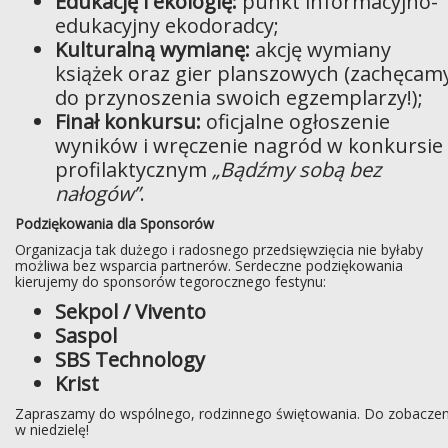
Edukację i ekologię:
punkt informacyjno-
edukacyjny ekodoradcy;
Kulturalną wymianę:
akcję wymiany
książek oraz gier planszowych (zachęcam
do przynoszenia swoich egzemplarzy!);
Finał konkursu:
oficjalne ogłoszenie
wyników i wręczenie nagród w konkursie
profilaktycznym
„Bądźmy sobą bez
nałogów”
.
Podziękowania dla Sponsorów
Organizacja tak dużego i radosnego przedsięwzięcia nie byłaby
możliwa bez wsparcia partnerów. Serdeczne podziękowania
kierujemy do sponsorów tegorocznego festynu:
Sekpol / Vivento
Saspol
SBS Technology
Krist
Zapraszamy do wspólnego, rodzinnego świętowania. Do zobaczen
w niedzielę!