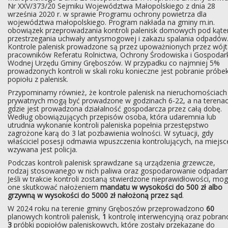
Nr XXV/373/20 Sejmiku Województwa Małopolskiego z dnia 28
września 2020 r. w sprawie Programu ochrony powietrza dla
województwa małopolskiego. Program nakłada na gminy m.in.
obowiązek przeprowadzania kontroli palenisk domowych pod kąt
przestrzegania uchwały antysmogowej i zakazu spalania odpadów
Kontrole palenisk prowadzone są przez upoważnionych przez wój
pracowników Referatu Rolnictwa, Ochrony Środowiska i Gospodar
Wodnej Urzędu Gminy Gręboszów. W przypadku co najmniej 5%
prowadzonych kontroli w skali roku konieczne jest pobranie próbe
popiołu z palenisk.
Przypominamy również, że kontrole palenisk na nieruchomościach
prywatnych mogą być prowadzone w godzinach 6-22, a na terenac
gdzie jest prowadzona działalność gospodarcza przez całą dobę.
Według obowiązujących przepisów osoba, która udaremnia lub
utrudnia wykonanie kontroli paleniska popełnia przestępstwo
zagrożone karą do 3 lat pozbawienia wolności. W sytuacji, gdy
właściciel posesji odmawia wpuszczenia kontrolujących, na miejsc
wzywana jest policja.
Podczas kontroli palenisk sprawdzane są urządzenia grzewcze,
rodzaj stosowanego w nich paliwa oraz gospodarowanie odpadam
Jeśli w trakcie kontroli zostaną stwierdzone nieprawidłowości, mo
one skutkować nałożeniem
mandatu w wysokości do 500 zł albo
grzywną w wysokości do 5000 zł nałożoną przez sąd
.
W 2024 roku na terenie gminy Gręboszów przeprowadzono
60
planowych kontroli palenisk,
1
kontrolę interwencyjną oraz pobran
3
próbki popiołów paleniskowych, które zostały przekazane do