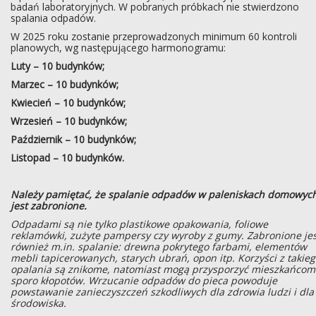
badań laboratoryjnych. W pobranych próbkach nie stwierdzono
spalania odpadów.
W 2025 roku zostanie przeprowadzonych minimum 60 kontroli
planowych, wg następującego harmonogramu:
Luty – 10 budynków;
Marzec – 10 budynków;
Kwiecień – 10 budynków;
Wrzesień – 10 budynków;
Październik – 10 budynków;
Listopad – 10 budynków.
Należy pamiętać, że spalanie odpadów w paleniskach domowyc
jest zabronione.
Odpadami są nie tylko plastikowe opakowania, foliowe
reklamówki, zużyte pampersy czy wyroby z gumy. Zabronione jes
również m.in. spalanie: drewna pokrytego farbami, elementów
mebli tapicerowanych, starych ubrań, opon itp. Korzyści z takie
opalania są znikome, natomiast mogą przysporzyć mieszkańcom
sporo kłopotów. Wrzucanie odpadów do pieca powoduje
powstawanie zanieczyszczeń szkodliwych dla zdrowia ludzi i dla
środowiska.