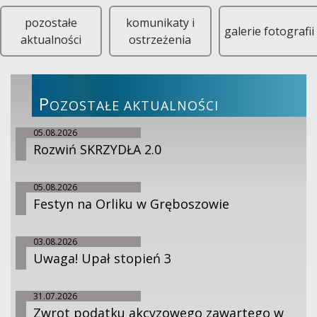
pozostałe
komunikaty i
galerie fotografii
aktualności
ostrzeżenia
P
OZOSTAŁE AKTUALNOŚCI
05.08.2026
Rozwiń SKRZYDŁA 2.0
05.08.2026
Festyn na Orliku w Gręboszowie
03.08.2026
Uwaga! Upał stopień 3
31.07.2026
Zwrot podatku akcyzowego zawartego w