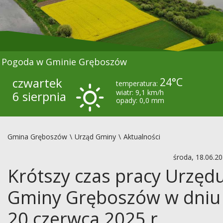
Pogoda w Gminie Gręboszów
czwartek
24°C
temperatura:
wiatr: 9,1 km/h
6 sierpnia
opady: 0,0 mm
Gmina Gręboszów
Urząd Gminy
Aktualności
środa, 18.06.2
Krótszy czas pracy Urzęd
Gminy Gręboszów w dniu
20 czerwca 2025 r.