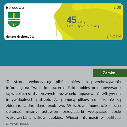
Zamknij
Ta strona wykorzystuje pliki cookies do przechowywania
informacji na Twoim komputerze. Pliki cookies przechowywane
są w celach statystycznych oraz w celu dopasowania witryny do
indywidualnych potrzeb. Za pomocą plików cookies nie są
Polityka prywatności
zbierane żadne dane osobowe. W każdym momencie można
Redakcja strony greboszow.pl
dokonać zmiany ustawień przeglądarki wyłączając opcję
wykorzystania plików cookies. Więcej informacji w
polityce
Projekt strony: i-t.pl
prywatności
.