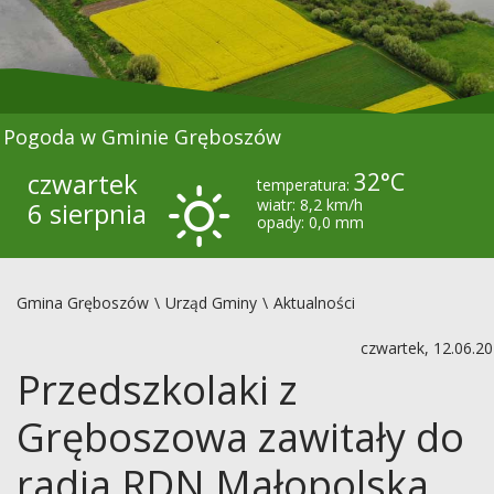
Pogoda w Gminie Gręboszów
czwartek
32°C
temperatura:
wiatr: 8,2 km/h
6 sierpnia
opady: 0,0 mm
Gmina Gręboszów
Urząd Gminy
Aktualności
czwartek, 12.06.2
Przedszkolaki z
Gręboszowa zawitały do
radia RDN Małopolska