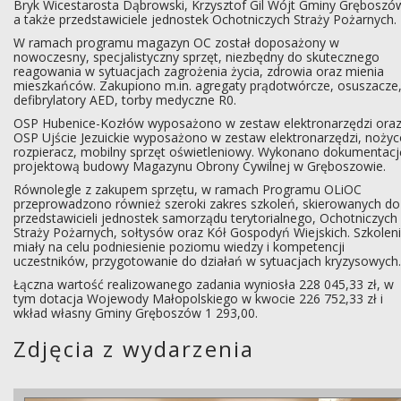
Bryk Wicestarosta Dąbrowski, Krzysztof Gil Wójt Gminy Gręboszó
a także przedstawiciele jednostek Ochotniczych Straży Pożarnych.
W ramach programu magazyn OC został doposażony w
nowoczesny, specjalistyczny sprzęt, niezbędny do skutecznego
reagowania w sytuacjach zagrożenia życia, zdrowia oraz mienia
mieszkańców. Zakupiono m.in. agregaty prądotwórcze, osuszacze
defibrylatory AED, torby medyczne R0.
OSP Hubenice-Kozłów wyposażono w zestaw elektronarzędzi ora
OSP Ujście Jezuickie wyposażono w zestaw elektronarzędzi, noży
rozpieracz, mobilny sprzęt oświetleniowy. Wykonano dokumentacj
projektową budowy Magazynu Obrony Cywilnej w Gręboszowie.
Równolegle z zakupem sprzętu, w ramach Programu OLiOC
przeprowadzono również szeroki zakres szkoleń, skierowanych do
przedstawicieli jednostek samorządu terytorialnego, Ochotniczych
Straży Pożarnych, sołtysów oraz Kół Gospodyń Wiejskich. Szkolen
miały na celu podniesienie poziomu wiedzy i kompetencji
uczestników, przygotowanie do działań w sytuacjach kryzysowych.
Łączna wartość realizowanego zadania wyniosła 228 045,33 zł, w
tym dotacja Wojewody Małopolskiego w kwocie 226 752,33 zł i
wkład własny Gminy Gręboszów 1 293,00.
Zdjęcia z wydarzenia