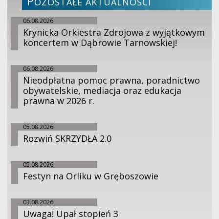
P
OZOSTAŁE AKTUALNOŚCI
06.08.2026
Krynicka Orkiestra Zdrojowa z wyjątkowym
koncertem w Dąbrowie Tarnowskiej!
06.08.2026
Nieodpłatna pomoc prawna, poradnictwo
obywatelskie, mediacja oraz edukacja
prawna w 2026 r.
05.08.2026
Rozwiń SKRZYDŁA 2.0
05.08.2026
Festyn na Orliku w Gręboszowie
03.08.2026
Uwaga! Upał stopień 3