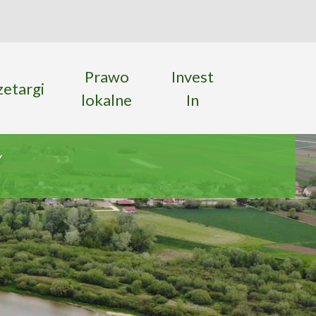
ka
 strony
Prawo
Invest
zetargi
lokalne
In
w