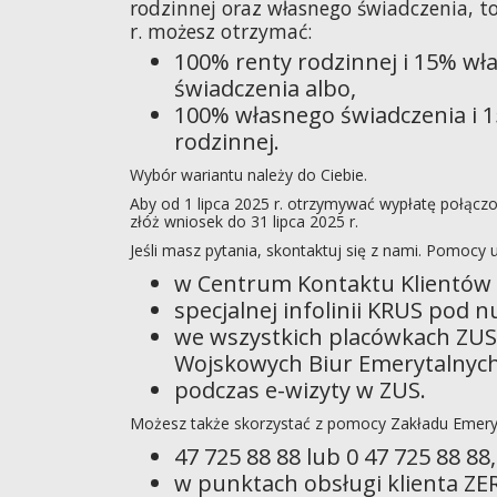
rodzinnej oraz własnego świadczenia, to
r. możesz otrzymać:
100% renty rodzinnej i 15% wł
świadczenia albo,
100% własnego świadczenia i 
rodzinnej.
Wybór wariantu należy do Ciebie.
Aby od 1 lipca 2025 r. otrzymywać wypłatę połącz
złóż wniosek do 31 lipca 2025 r.
Jeśli masz pytania, skontaktuj się z nami. Pomocy u
w Centrum Kontaktu Klientów ZU
specjalnej infolinii KRUS pod n
we wszystkich placówkach ZUS 
Wojskowych Biur Emerytalnych
podczas e-wizyty w ZUS.
Możesz także skorzystać z pomocy Zakładu Emer
47 725 88 88 lub 0 47 725 88 88,
w punktach obsługi klienta ZE