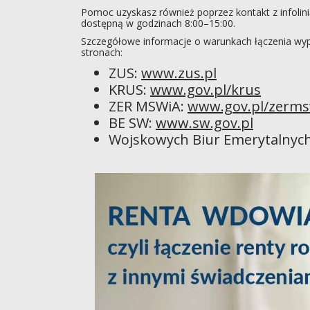
Pomoc uzyskasz również poprzez kontakt z infolini
dostępną w godzinach 8:00–15:00.
Szczegółowe informacje o warunkach łączenia wypł
stronach:
ZUS:
www.zus.pl
KRUS:
www.gov.pl/krus
ZER MSWiA:
www.gov.pl/zerms
BE SW:
www.sw.gov.pl
Wojskowych Biur Emerytalnych