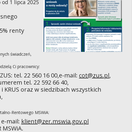
 od 1 lipca 2025
asnego
15% renty
onych świadczeń,
dzielą Ci pracownicy:
S: tel. 22 560 16 00,e-mail:
cot@zus.pl
,
umerem tel. 22 592 66 40,
i KRUS oraz w siedzibach wszystkich
,
ytalno-Rentowego MSWiA:
 e-mail:
klient@zer.mswia.gov.pl
R MSWiA.