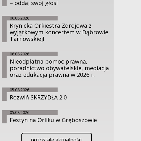
– oddaj swój głos!
06.08.2026
Krynicka Orkiestra Zdrojowa z
wyjątkowym koncertem w Dąbrowie
Tarnowskiej!
06.08.2026
Nieodpłatna pomoc prawna,
poradnictwo obywatelskie, mediacja
oraz edukacja prawna w 2026 r.
05.08.2026
Rozwiń SKRZYDŁA 2.0
05.08.2026
Festyn na Orliku w Gręboszowie
pozostałe aktualności