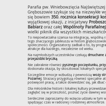
Parafia pw. Wniebowzięcia Najświętsze
Gręboszowie szykuje się na niezwykłe wy
się bowiem
350. rocznica konsekracji koś
wyjątkowej okazji, z inicjatywy
Probosz
Babiarz
oraz całej
Wspólnoty Parafialnej
wielki piknik dla wszystkich mieszkańców
To niepowtarzalna szansa na integrację, wspólną 
tego znaczącego jubileuszu w historii gręboszowskie
społeczności. Organizatorzy zadbali o to, by prog
atrakcje dla każdego, niezależnie od wieku.
Na najmłodszych uczestników czekają
dmuchane 
przejażdżki bryczką
.
Nie zabraknie również
pysznego poczęstunku, prz
doskonała okazja, by skosztować lokalnych specj
Szczególne emocje wzbudzą z pewnością
wozy str
Pożarnej
. Strażacy przygotują również specjalne at
poświęceń pracę, a także dowiedzieć się, jak dbać 
Dla miłośników historii i lokalnej kultury przewidz
zagłębić się w przeszłość, poznać życie dawnej wsi
Serdecznie zapraszamy do wzięcia udziału w tym wy
spędzając czas w radosnej i rodzinnej atmosferze.