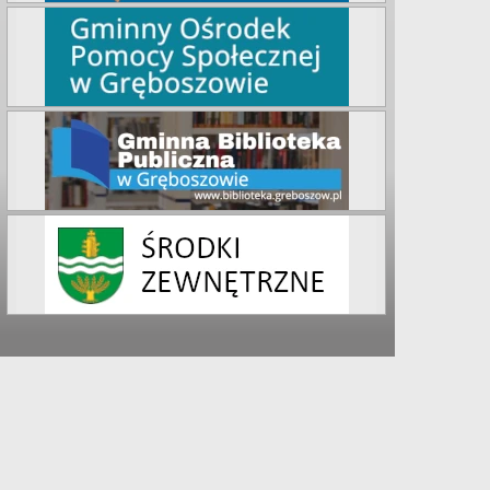
iem 350. rocznica konsekracji kościoła, a z tej wyjątkowej okazji, 