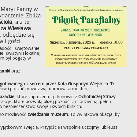
j Maryi Panny w
darzenie! Zbliża
cioła
, a z tej
cza Wiesława
, odbędzie się
 i gości.
radość i świętowanie
j świątyni i lokalnej
ram był bogaty w
zamki
oraz
ygotowanego z sercem przez Koła Gospodyń Wiejskich
. To
ałów i poczuć prawdziwą, domową atmosferę.
ażackie
, które zaprezentują druhowie z
Ochotniczej Straży
rakcje, które pozwolą bliżej poznać ich codzienną, pełną
o bezpieczeństwo swoje i swoich bliskich.
iano możliwość
zwiedzania muzeum
. To wyjątkowa okazja, by
.
jątkowym święcie. Przyjdźcie i wspólnie uczcijmy jubileusz,