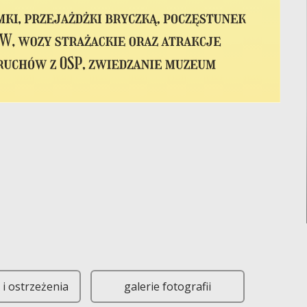
y w Gręboszowie szykuje się na niezwykłe wydarzenie! Zbliża się bow
i ostrzeżenia
galerie fotografii