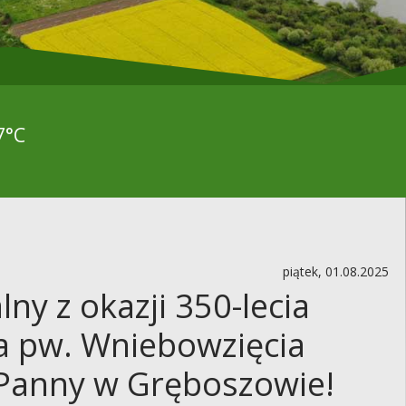
7°C
piątek, 01.08.2025
lny z okazji 350-lecia
ła pw. Wniebowzięcia
 Panny w Gręboszowie!