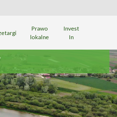
ka
 strony
Prawo
Invest
zetargi
lokalne
In
w