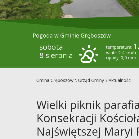
Pogoda w Gminie Gręboszów
sobota
1
temperatura:
wiatr: 2,4 km/h
8 sierpnia
opady: 0,0 mm
Gmina Gręboszów
Urząd Gminy
Aktualności
Wielki piknik parafia
Konsekracji Kościo
Najświętszej Maryi