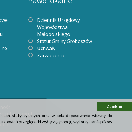
Prawo lokalne
gowe
Dziennik Urzędowy
Województwa
iu
Małopolskiego
Statut Gminy Gręboszów
yjne
Uchwały
Zarządzenia
Zamknij
tności
y greboszow.pl
celach statystycznych oraz w celu dopasowania witryny do
stawień przeglądarki wyłączając opcję wykorzystania plików
-t.pl