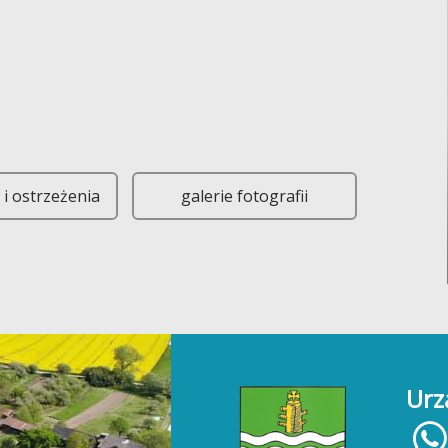
ie zaprasza na popołudniowe zajęcia dla dorosłych! Szukasz sposobu
i ostrzeżenia
galerie fotografii
Urz