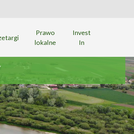
ka
 strony
Prawo
Invest
zetargi
lokalne
In
w