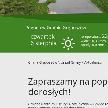
Pogoda w Gminie Gręboszów
czwartek
22
temperatura:
wiatr: 10,3 km/h
6 sierpnia
opady: 0,0 mm
Gmina Gręboszów
Urząd Gminy
Aktualności
Zapraszamy na popo
dorosłych!
Gminne Centrum Kultury i Czytelnictwa w Grębosz
popołudniowe zajęcia dla dorosłych!