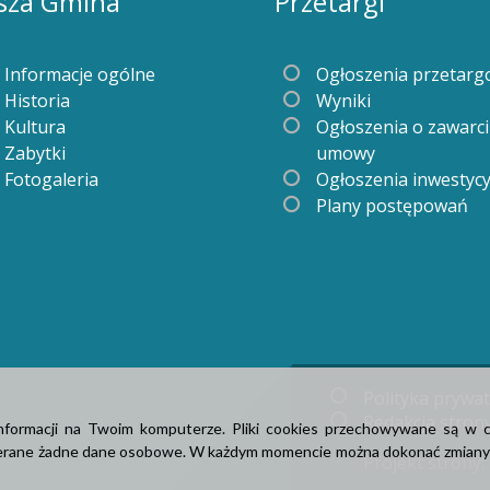
sza Gmina
Przetargi
Informacje ogólne
Ogłoszenia przetar
Historia
Wyniki
Kultura
Ogłoszenia o zawarc
Zabytki
umowy
Fotogaleria
Ogłoszenia inwestyc
Plany postępowań
Polityka prywa
Redakcja stron
informacji na Twoim komputerze. Pliki cookies przechowywane są w 
bierane żadne dane osobowe. W każdym momencie można dokonać zmiany u
Projekt strony: i