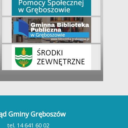
 na połączenie ruchu z dobrą zabawą? Gminne Centrum Kultury i Czyte
ąd Gminy Gręboszów
tel. 14 641 60 02