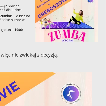
bawą? Gminne
oś dla Ciebie!
 Zumba"
. To idealna
ić sobie humor w
 godzinie
19:00
.
więc nie zwlekaj z decyzją.